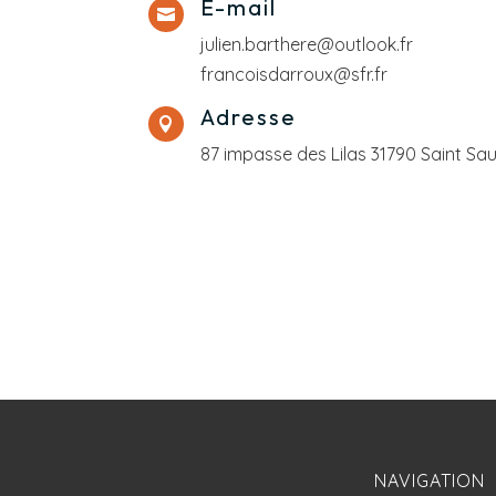
E-mail

julien.barthere@outlook.fr
francoisdarroux@sfr.fr
Adresse

87 impasse des Lilas 31790 Saint Sa
NAVIGATION