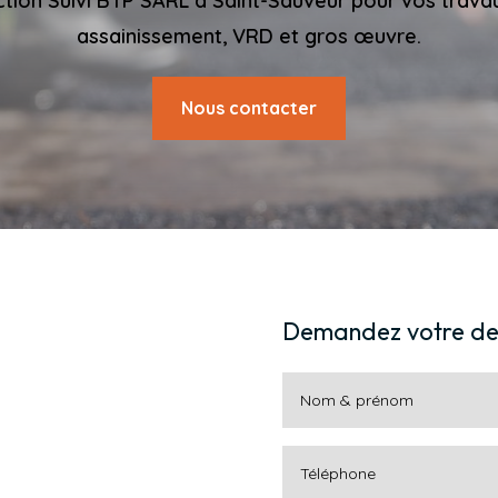
tion Suivi BTP SARL à Saint-Sauveur pour vos trava
assainissement, VRD et gros œuvre.
Nous contacter
Demandez votre de