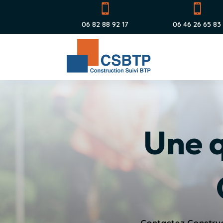


06 82 88 92 17
06 46 26 65 83
Une q